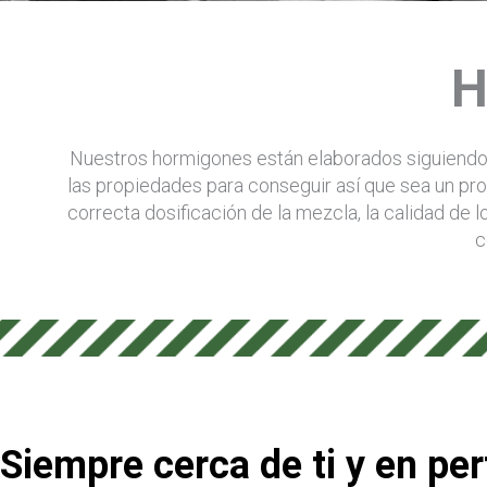
H
Nuestros hormigones están elaborados siguiendo u
las propiedades para conseguir así que sea un pr
correcta dosificación de la mezcla, la calidad de
c
Siempre cerca de ti y en pe