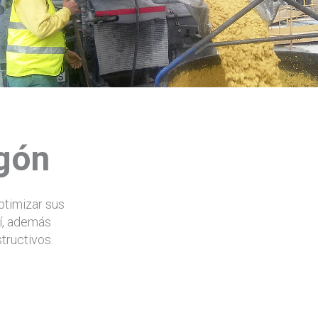
igón
ptimizar sus
sí, además
tructivos.