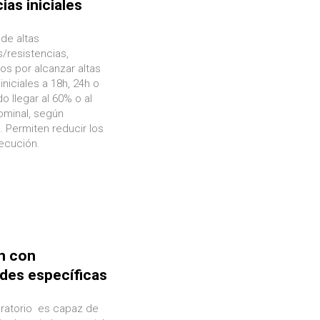
ias iniciales
de altas
/resistencias,
os por alcanzar altas
iniciales a 18h, 24h o
o llegar al 60% o al
ominal, según
. Permiten reducir los
ecución.
n con
des específicas
oratorio es capaz de