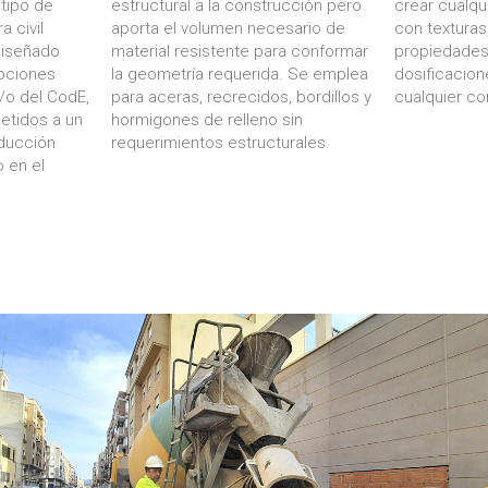
 tipo de
estructural a la construcción pero
crear cualqu
a civil
aporta el volumen necesario de
con texturas
Diseñado
material resistente para conformar
propiedades 
ipciones
la geometría requerida. Se emplea
dosificacio
/o del CodE,
p
ara aceras, recrecidos, bordillos y
cualquier co
metidos a un
hormigones de relleno sin
oducción
requerimientos estructurales.
 en el