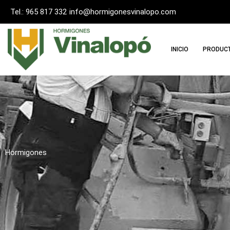
Ir
Tel.: 965 817 332
info@hormigonesvinalopo.com
al
contenido
INICIO
PRODUC
Hormigones