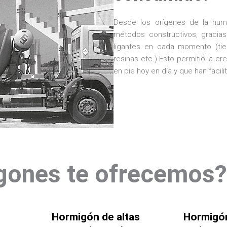
Desde los orígenes de la hum
métodos constructivos, gracia
ligantes en cada momento (tierr
resinas etc.) Esto permitió la cr
en pie hoy en día y que han facilit
gones te ofrecemos?
Hormigón de altas
Hormigón