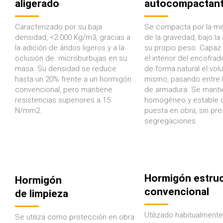
aligerado
autocompactan
Caracterizado por su baja
Se compacta
por la m
densidad, <2.000 Kg/m3, gracias a
de la gravedad,
bajo la
la adición de áridos ligeros y a la
su propio peso.
Capaz d
oclusión de microburbujas en su
el interior del encofrad
masa. Su densidad se reduce
de forma natural el vo
hasta un 20% frente a un hormigón
mismo, pasando entre l
convencional, pero mantiene
de armadura.
Se manti
resistencias superiores a 15
homogéneo y estable d
N/mm2.
puesta en obra, sin pre
segregaciones
.
Hormigón estruc
Hormigón
convencional
de limpieza
Utilizado habitualmente
Se utiliza como protección en obra