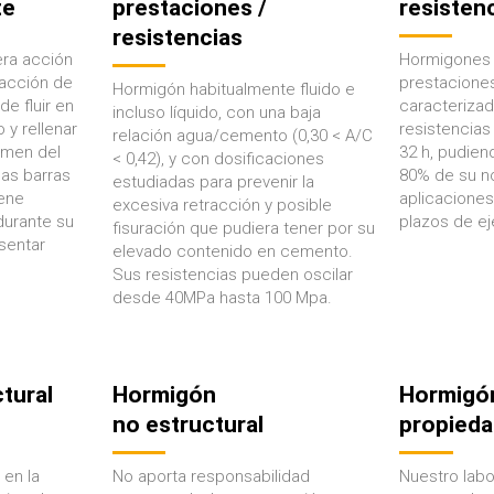
te
prestaciones /
resistenc
resistencias
era acción
Hormigones 
 acción de
prestaciones
Hormigón habitualmente fluido e
e fluir en
carac
terizad
incluso líquido, con una baja
o y rellenar
resistencias 
relación agua/cemento (0,30 < A/C
lumen del
32 h, pudiend
< 0,42), y con dosificaciones
as barras
80% de su n
estudiadas para prevenir la
ene
aplicaciones
excesiva retracción y posible
urante su
plazos de ej
fisuración que pudiera tener por su
sentar
elevado contenido en cemento.
Sus resistencias pueden oscilar
desde 40MPa hasta 100 Mpa.
tural
Hormigón
Hormigó
no estructural
propieda
 en la
No aporta responsabilidad
Nuestro lab