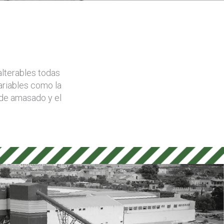
alterables todas
ariables como la
 de amasado y el