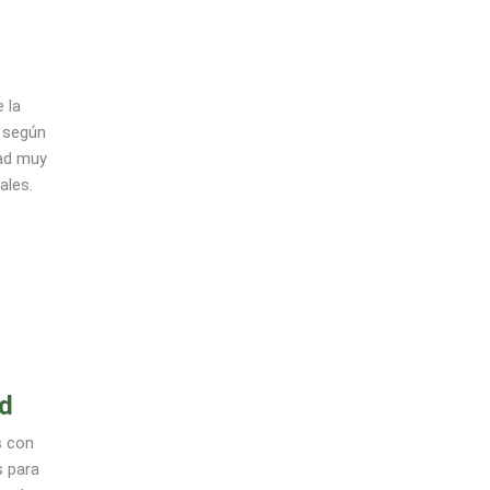
 la
o según
dad muy
ales.
d
s con
s para